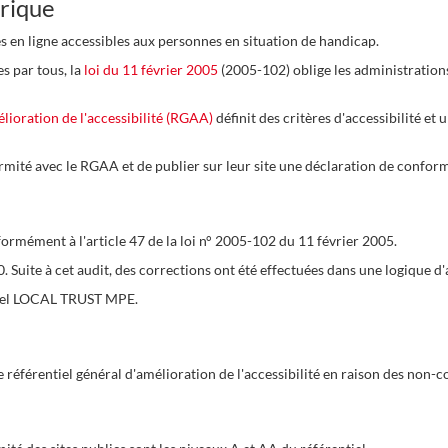
érique
es en ligne accessibles aux personnes en situation de handicap.
es par tous, la
loi du 11 février 2005
(2005-102) oblige les administration
élioration de l'accessibilité (RGAA)
définit des critères d'accessibilité et
mité avec le RGAA et de publier sur leur site une déclaration de conformité
ormément à l'article 47 de la loi n° 2005-102 du 11 février 2005.
20. Suite à cet audit, des corrections ont été effectuées dans une logique 
iciel LOCAL TRUST MPE.
référentiel général d'amélioration de l'accessibilité en raison des non-