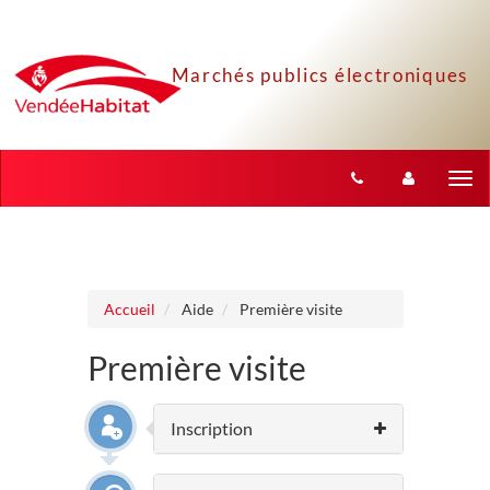
Aller au menu
Aller au contenu
Tog
nav
Accueil
Aide
Première visite
Première visite
Inscription