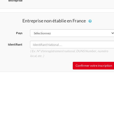
entreprise
Entreprise non établie en France
Pays
Identifiant
( Ex : N° d'enregistrement national, DUNS
Number
, numéro
local, etc. )