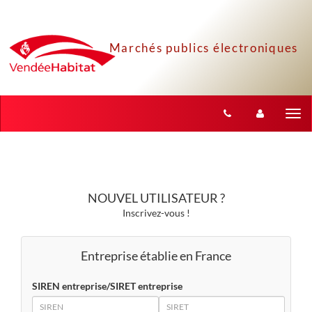
Aller au menu
Aller au contenu
Tog
nav
NOUVEL UTILISATEUR ?
Inscrivez-vous !
Entreprise établie en France
SIREN entreprise/SIRET entreprise
SIREN
SIRET