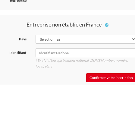
entreprise
Entreprise non établie en France
Pays
Identifiant
( Ex : N° d'enregistrement national, DUNS
Number
, numéro
local, etc. )