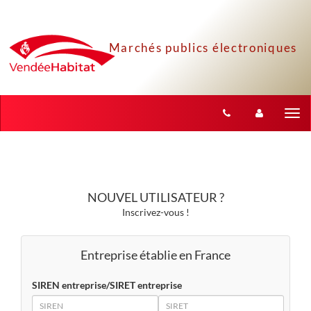
Aller au menu
Aller au contenu
Tog
nav
NOUVEL UTILISATEUR ?
Inscrivez-vous !
Entreprise établie en France
SIREN entreprise/SIRET entreprise
SIREN
SIRET