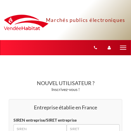
Aller au menu
Aller au contenu
Tog
nav
NOUVEL UTILISATEUR ?
Inscrivez-vous !
Entreprise établie en France
SIREN entreprise/SIRET entreprise
SIREN
SIRET